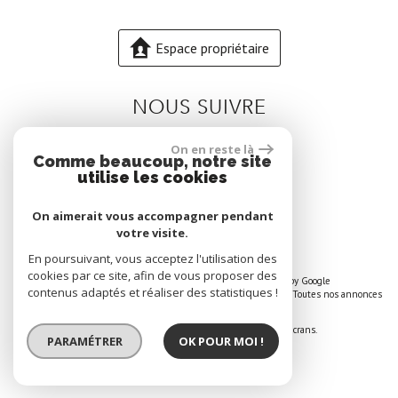
Espace propriétaire
NOUS SUIVRE
On en reste là
Comme beaucoup, notre site
utilise les cookies
On aimerait vous accompagner pendant
votre visite.
En poursuivant, vous acceptez l'utilisation des
cookies par ce site, afin de vous proposer des
© 2026 | Tous droits réservés | Traduction powered by Google
contenus adaptés et réaliser des statistiques !
Plan du site
-
Mentions légales
-
Nos honoraires
-
Liens
-
Admin
-
Toutes nos annonces
Site internet compatible multi-supports,
un seul site adaptable à tous les types d'écrans.
PARAMÉTRER
OK POUR MOI !