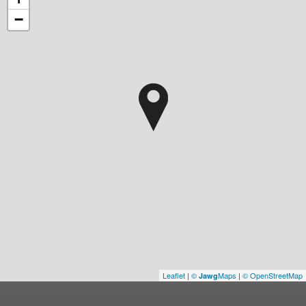
−
Leaflet
|
©
Maps
|
© OpenStreetMap
Jawg