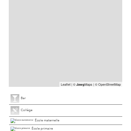
Leaflet
|
©
Maps
|
© OpenStreetMap
Jawg
Bar
Collège
École maternelle
École primaire