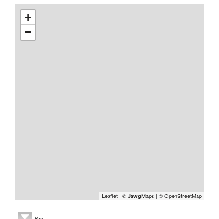
+
−
Leaflet
|
©
Maps
|
© OpenStreetMap
Jawg
Bar