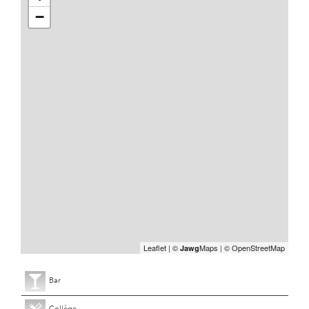
−
Leaflet
|
©
Maps
|
© OpenStreetMap
Jawg
Bar
Collège